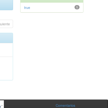
true
1
guiente
Comentarios