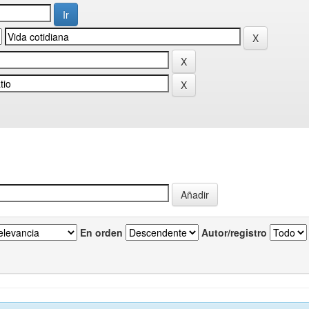
En orden
Autor/registro