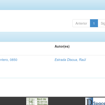
Anterior
1
Si
Autor(es)
entero, 0850
Estrada Discua, Raúl