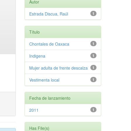
Autor
Estrada Discua, Raúl
1
Título
Chontales de Oaxaca
1
Indigena
1
Mujer adulta de frente descalza
1
Vestimenta local
1
Fecha de lanzamiento
2011
1
Has File(s)