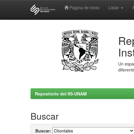
Página de inicio
Listar
Skip
navigation
Rep
Ins
Un espac
diferent
Repositorio del IIS-UNAM
Buscar
Buscar: