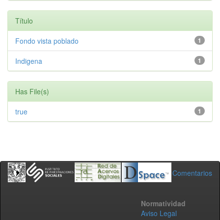
Título
Fondo vista poblado
1
Indigena
1
Has File(s)
true
1
Comentarios
Normatividad
Aviso Legal