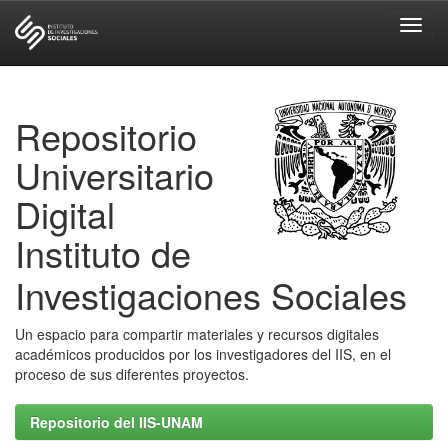
Skip
navigation
Repositorio
Universitario
Digital
Instituto de
Investigaciones Sociales
Un espacio para compartir materiales y recursos digitales
académicos producidos por los investigadores del IIS, en el
proceso de sus diferentes proyectos.
Repositorio del IIS-UNAM