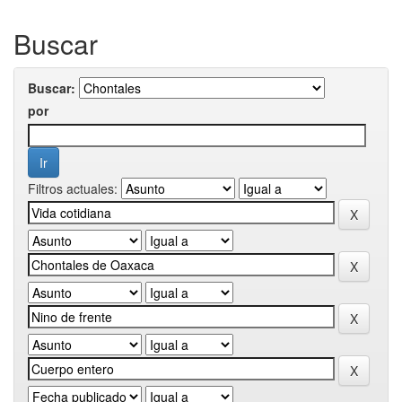
Buscar
Buscar:
por
Filtros actuales: