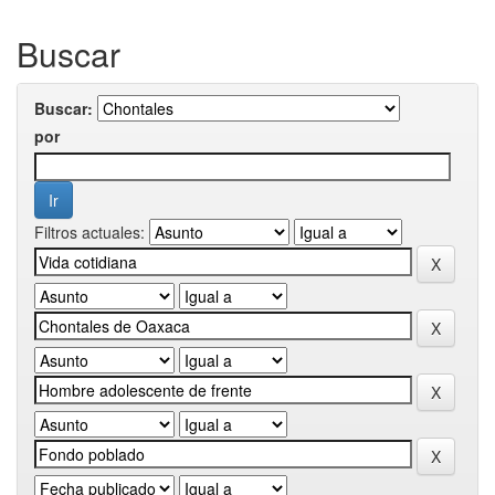
Buscar
Buscar:
por
Filtros actuales: