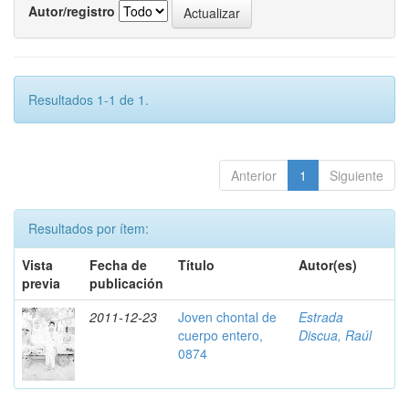
Autor/registro
Resultados 1-1 de 1.
Anterior
1
Siguiente
Resultados por ítem:
Vista
Fecha de
Título
Autor(es)
previa
publicación
2011-12-23
Joven chontal de
Estrada
cuerpo entero,
Discua, Raúl
0874