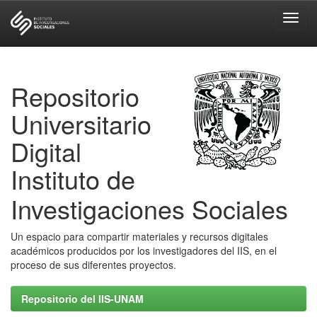
Skip
navigation
Repositorio
Universitario
Digital
Instituto de
Investigaciones Sociales
Un espacio para compartir materiales y recursos digitales
académicos producidos por los investigadores del IIS, en el
proceso de sus diferentes proyectos.
Repositorio del IIS-UNAM