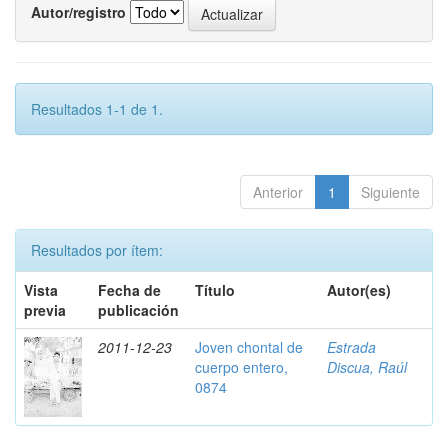
Autor/registro
Resultados 1-1 de 1.
Anterior
1
Siguiente
Resultados por ítem:
Vista
Fecha de
Título
Autor(es)
previa
publicación
2011-12-23
Joven chontal de
Estrada
cuerpo entero,
Discua, Raúl
0874