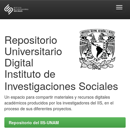
Skip
navigation
Repositorio
Universitario
Digital
Instituto de
Investigaciones Sociales
Un espacio para compartir materiales y recursos digitales
académicos producidos por los investigadores del IIS, en el
proceso de sus diferentes proyectos.
Repositorio del IIS-UNAM