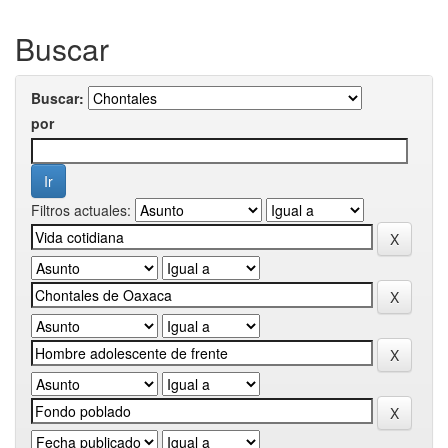
Buscar
Buscar:
por
Filtros actuales: