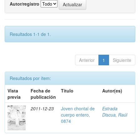
Autor/registro
Resultados 1-1 de 1.
Anterior
1
Siguiente
Resultados por ítem:
Vista
Fecha de
Título
Autor(es)
previa
publicación
2011-12-23
Joven chontal de
Estrada
cuerpo entero,
Discua, Raúl
0874