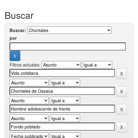
Buscar
Buscar:
por
Filtros actuales: