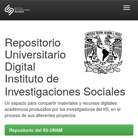
Skip
navigation
Repositorio
Universitario
Digital
Instituto de
Investigaciones Sociales
Un espacio para compartir materiales y recursos digitales
académicos producidos por los investigadores del IIS, en el
proceso de sus diferentes proyectos.
Repositorio del IIS-UNAM