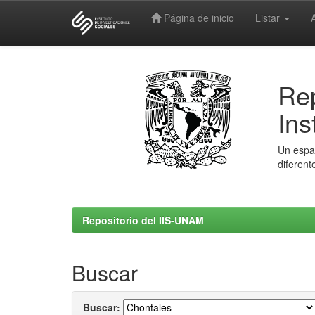
Página de inicio
Listar
Skip
navigation
Rep
Ins
Un espac
diferent
Repositorio del IIS-UNAM
Buscar
Buscar: