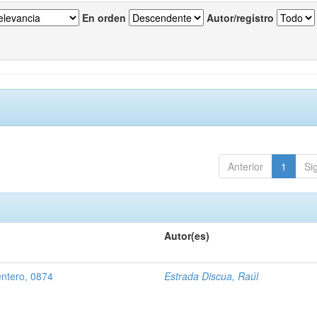
En orden
Autor/registro
Anterior
1
Si
Autor(es)
entero, 0874
Estrada Discua, Raúl