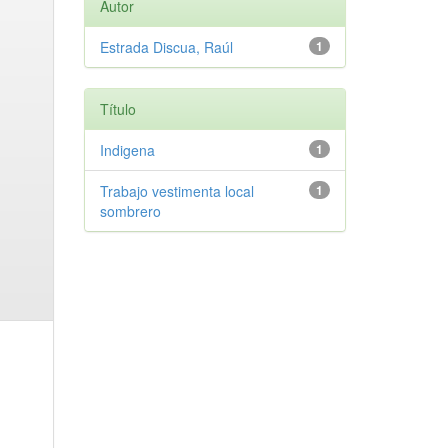
Autor
Estrada Discua, Raúl
1
Título
Indigena
1
Trabajo vestimenta local
1
sombrero