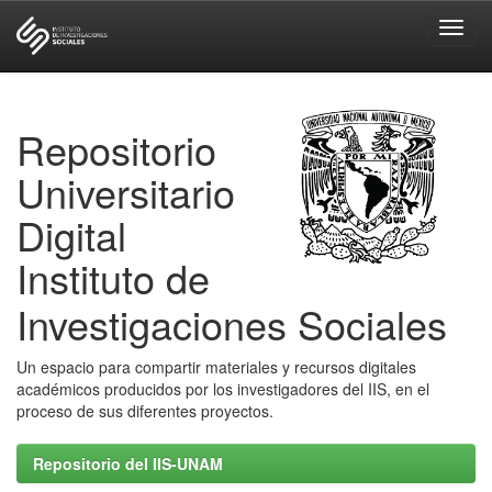
Skip
navigation
Repositorio
Universitario
Digital
Instituto de
Investigaciones Sociales
Un espacio para compartir materiales y recursos digitales
académicos producidos por los investigadores del IIS, en el
proceso de sus diferentes proyectos.
Repositorio del IIS-UNAM