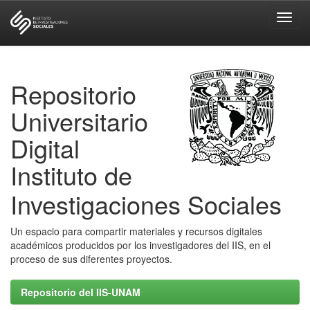
Skip
navigation
Repositorio
Universitario
Digital
Instituto de
Investigaciones Sociales
Un espacio para compartir materiales y recursos digitales
académicos producidos por los investigadores del IIS, en el
proceso de sus diferentes proyectos.
Repositorio del IIS-UNAM