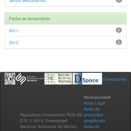
Senos descubiertos
1
Fecha de lanzamiento
2011
1
2012
1
Comentarios
Normatividad
Aviso Legal
Aviso de
Repositorio Universitario RUD-IIS
privacidad
D.R. © 2010. Universidad
simplificado
Nacional Autónoma de México.
Aviso de