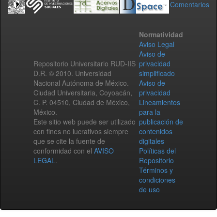
Comentarios
Normatividad
Aviso Legal
Aviso de
Repositorio Universitario RUD-IIS
privacidad
D.R. © 2010. Universidad
simplificado
Nacional Autónoma de México.
Aviso de
Ciudad Universitaria, Coyoacán,
privacidad
C. P. 04510, Ciudad de México,
Lineamientos
México.
para la
Este sitio web puede ser utilizado
publicación de
con fines no lucrativos siempre
contenidos
que se cite la fuente de
digitales
conformidad con el
AVISO
Políticas del
LEGAL
.
Repositorio
Términos y
condiciones
de uso