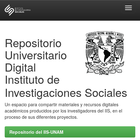
Skip
navigation
Repositorio
Universitario
Digital
Instituto de
Investigaciones Sociales
Un espacio para compartir materiales y recursos digitales
académicos producidos por los investigadores del IIS, en el
proceso de sus diferentes proyectos.
Repositorio del IIS-UNAM