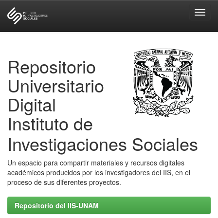
Skip
navigation
Repositorio
Universitario
Digital
Instituto de
Investigaciones Sociales
Un espacio para compartir materiales y recursos digitales
académicos producidos por los investigadores del IIS, en el
proceso de sus diferentes proyectos.
Repositorio del IIS-UNAM