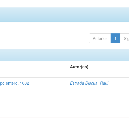
Anterior
1
Si
Autor(es)
rpo entero, 1002
Estrada Discua, Raúl