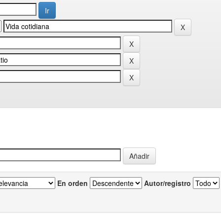
En orden
Autor/registro