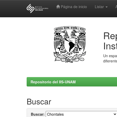
Página de inicio
Listar
Skip
navigation
Rep
Ins
Un espac
diferent
Repositorio del IIS-UNAM
Buscar
Buscar: