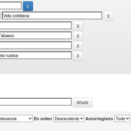
En orden
Autor/registro