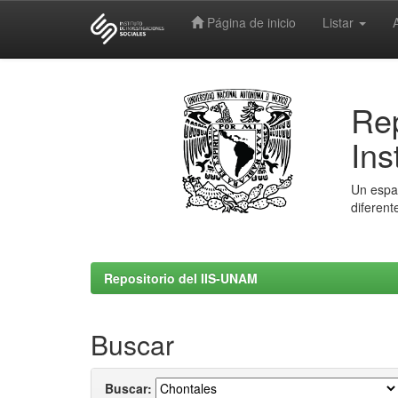
Página de inicio
Listar
Skip
navigation
Rep
Ins
Un espac
diferent
Repositorio del IIS-UNAM
Buscar
Buscar: