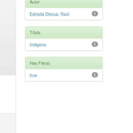
Autor
Estrada Discua, Raúl
1
Título
Indigena
1
Has File(s)
true
1