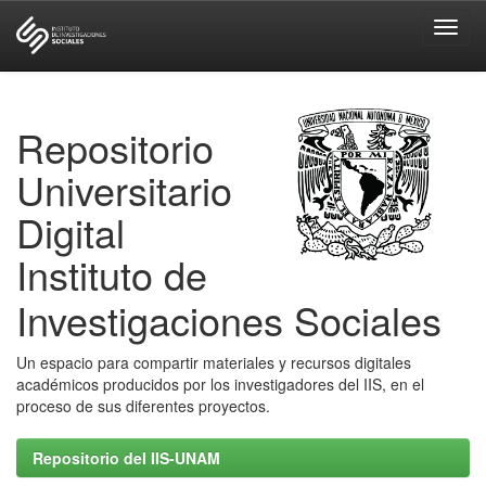
Skip
navigation
Repositorio
Universitario
Digital
Instituto de
Investigaciones Sociales
Un espacio para compartir materiales y recursos digitales
académicos producidos por los investigadores del IIS, en el
proceso de sus diferentes proyectos.
Repositorio del IIS-UNAM