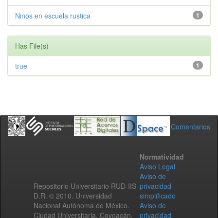
Ninos en escuela rustica
1
Has File(s)
true
1
Comentarios
Normatividad
Aviso Legal
Aviso de
Repositorio Universitario RUD-IIS
privacidad
D.R. © 2010. Universidad
simplificado
Nacional Autónoma de México.
Aviso de
Ciudad Universitaria, Coyoacán,
privacidad