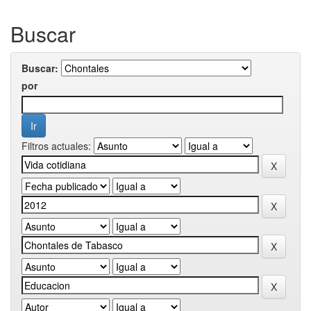
Buscar
Buscar:
por
Filtros actuales: