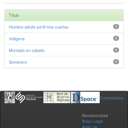
Título
Hombre adulto perfil tres cuartos
1
Indigena
1
Montado en caballo
1
Sombrero
1
Comentarios
Normatividad
Aviso Legal
Aviso de