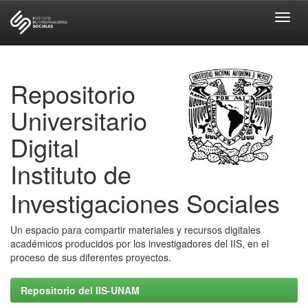
Skip
navigation
Repositorio
Universitario
Digital
Instituto de
Investigaciones Sociales
Un espacio para compartir materiales y recursos digitales
académicos producidos por los investigadores del IIS, en el
proceso de sus diferentes proyectos.
Repositorio del IIS-UNAM