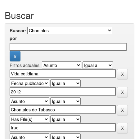
Buscar
Buscar:
por
Filtros actuales: