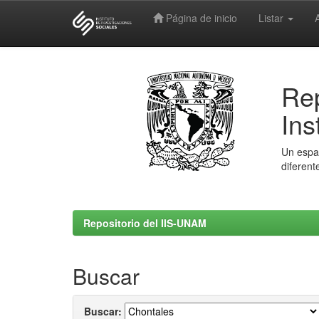
Página de inicio
Listar
Skip
navigation
Rep
Ins
Un espac
diferent
Repositorio del IIS-UNAM
Buscar
Buscar: