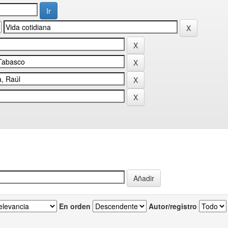
En orden
Autor/registro