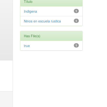
Título
Indigena
1
Ninos en escuela rustica
1
Has File(s)
true
1