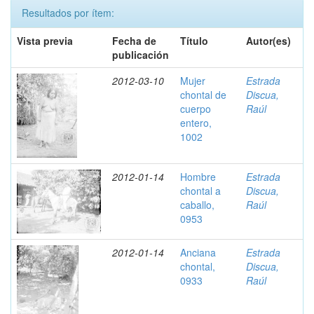
Resultados por ítem:
Vista previa
Fecha de
Título
Autor(es)
publicación
2012-03-10
Mujer
Estrada
chontal de
Discua,
cuerpo
Raúl
entero,
1002
2012-01-14
Hombre
Estrada
chontal a
Discua,
caballo,
Raúl
0953
2012-01-14
Anciana
Estrada
chontal,
Discua,
0933
Raúl