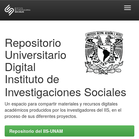
Skip
navigation
Repositorio
Universitario
Digital
Instituto de
Investigaciones Sociales
Un espacio para compartir materiales y recursos digitales
académicos producidos por los investigadores del IIS, en el
proceso de sus diferentes proyectos.
Repositorio del IIS-UNAM