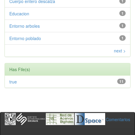
Cuerpo entero descalza
1
Educacion
1
Entorno arboles
1
Entorno poblado
1
next >
Has File(s)
true
11
Comentarios