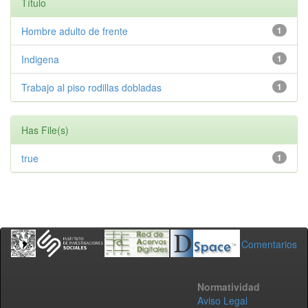
Título
Hombre adulto de frente
1
Indigena
1
Trabajo al piso rodillas dobladas
1
Has File(s)
true
1
Comentarios
Normatividad
Aviso Legal