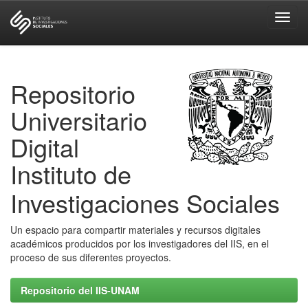
Skip
navigation
Repositorio
Universitario
Digital
Instituto de
Investigaciones Sociales
Un espacio para compartir materiales y recursos digitales
académicos producidos por los investigadores del IIS, en el
proceso de sus diferentes proyectos.
Repositorio del IIS-UNAM