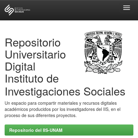
Skip
navigation
Repositorio
Universitario
Digital
Instituto de
Investigaciones Sociales
Un espacio para compartir materiales y recursos digitales
académicos producidos por los investigadores del IIS, en el
proceso de sus diferentes proyectos.
Repositorio del IIS-UNAM