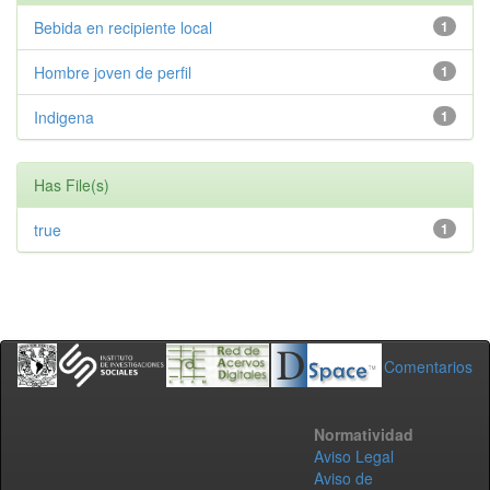
Bebida en recipiente local
1
Hombre joven de perfil
1
Indigena
1
Has File(s)
true
1
Comentarios
Normatividad
Aviso Legal
Aviso de