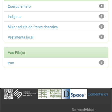
Cuerpo entero
1
Indigena
1
Mujer adulta de frente descalza
1
Vestimenta local
1
Has File(s)
true
1
Comentarios
Normatividad