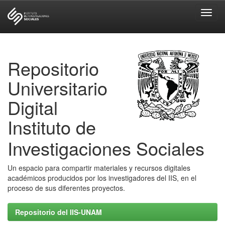
Skip
navigation
Repositorio
Universitario
Digital
Instituto de
Investigaciones Sociales
Un espacio para compartir materiales y recursos digitales
académicos producidos por los investigadores del IIS, en el
proceso de sus diferentes proyectos.
Repositorio del IIS-UNAM