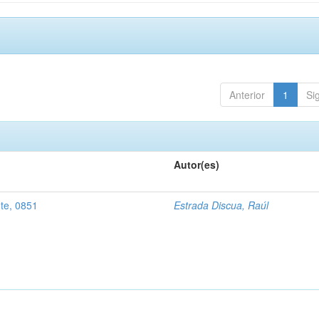
Anterior
1
Si
Autor(es)
nte, 0851
Estrada Discua, Raúl