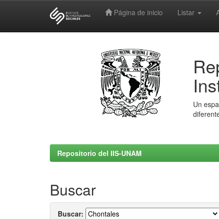
Página de inicio
Listar
Skip
navigation
Rep
Ins
Un espac
diferent
Repositorio del IIS-UNAM
Buscar
Buscar: