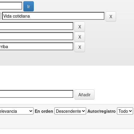
En orden
Autor/registro