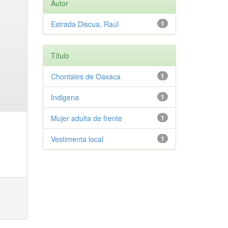
Autor
Estrada Discua, Raúl
1
Título
Chontales de Oaxaca
1
Indigena
1
Mujer adulta de frente
1
Vestimenta local
1