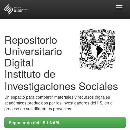
Skip
navigation
Repositorio
Universitario
Digital
Instituto de
Investigaciones Sociales
Un espacio para compartir materiales y recursos digitales
académicos producidos por los investigadores del IIS, en el
proceso de sus diferentes proyectos.
Repositorio del IIS-UNAM