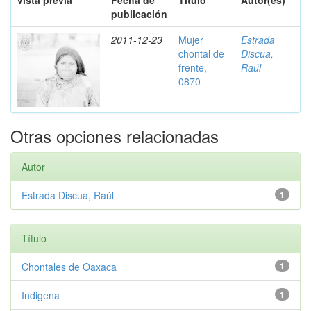
Vista previa
Fecha de
Título
Autor(es)
publicación
2011-12-23
Mujer
Estrada
chontal de
Discua,
frente,
Raúl
0870
Otras opciones relacionadas
Autor
Estrada Discua, Raúl
1
Título
Chontales de Oaxaca
1
Indigena
1