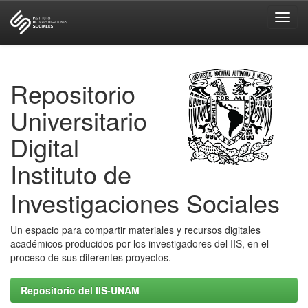
Skip
navigation
Repositorio
Universitario
Digital
Instituto de
Investigaciones Sociales
Un espacio para compartir materiales y recursos digitales
académicos producidos por los investigadores del IIS, en el
proceso de sus diferentes proyectos.
Repositorio del IIS-UNAM