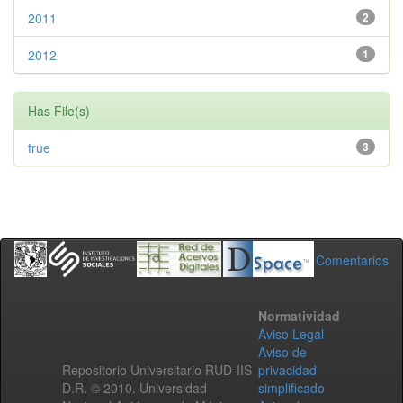
2011
2
2012
1
Has File(s)
true
3
Comentarios
Normatividad
Aviso Legal
Aviso de
Repositorio Universitario RUD-IIS
privacidad
D.R. © 2010. Universidad
simplificado