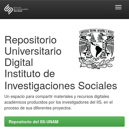
Skip
navigation
Repositorio
Universitario
Digital
Instituto de
Investigaciones Sociales
Un espacio para compartir materiales y recursos digitales
académicos producidos por los investigadores del IIS, en el
proceso de sus diferentes proyectos.
Repositorio del IIS-UNAM