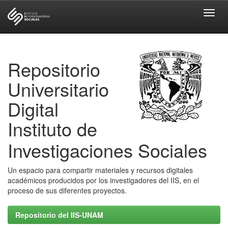
Skip
navigation
Repositorio
Universitario
Digital
Instituto de
Investigaciones Sociales
Un espacio para compartir materiales y recursos digitales
académicos producidos por los investigadores del IIS, en el
proceso de sus diferentes proyectos.
Repositorio del IIS-UNAM