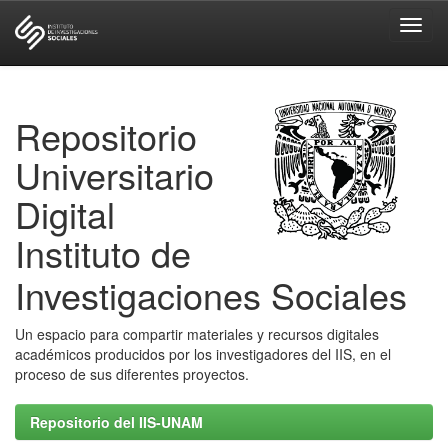
Skip
navigation
Repositorio
Universitario
Digital
Instituto de
Investigaciones Sociales
Un espacio para compartir materiales y recursos digitales
académicos producidos por los investigadores del IIS, en el
proceso de sus diferentes proyectos.
Repositorio del IIS-UNAM