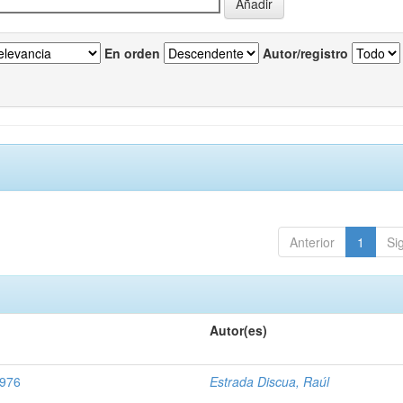
En orden
Autor/registro
Anterior
1
Si
Autor(es)
0976
Estrada Discua, Raúl