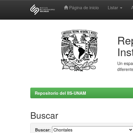
Página de inicio
Listar
Skip
navigation
Rep
Ins
Un espac
diferent
Repositorio del IIS-UNAM
Buscar
Buscar: