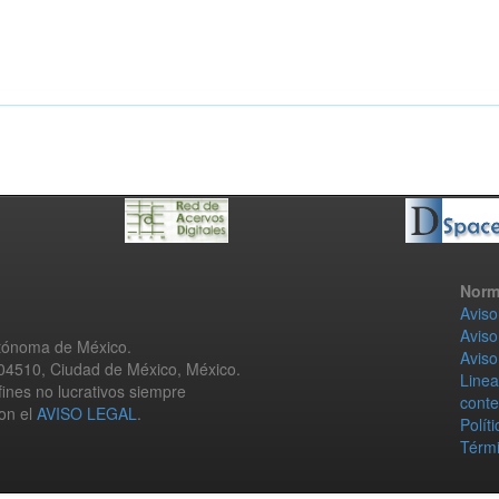
Norm
Aviso
Aviso
utónoma de México.
Aviso
 04510, Ciudad de México, México.
Linea
fines no lucrativos siempre
conte
con el
AVISO LEGAL
.
Polít
Térmi