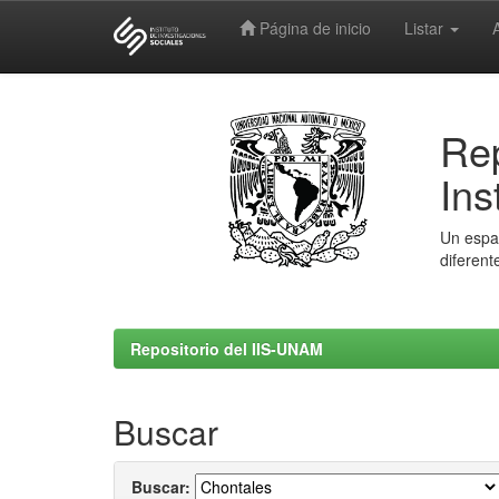
Página de inicio
Listar
Skip
navigation
Rep
Ins
Un espac
diferent
Repositorio del IIS-UNAM
Buscar
Buscar: