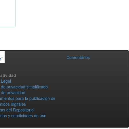
Comentarios
atividad
 Legal
 de privacidad simplificado
 de privacidad
mientos para la publicación de
nidos digitales
icas del Repositorio
nos y condiciones de uso