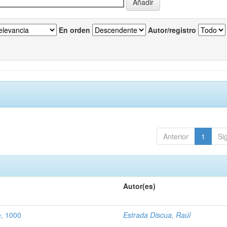
En orden
Autor/registro
Anterior
1
Si
Autor(es)
e, 1000
Estrada Discua, Raúl