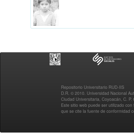
Repositorio Universitario RUD-IIS
D.R. © 2010. Universidad Nacional A
Ciudad Universitaria, Coyoacán, C. P.
Este sitio web puede ser utilizado con 
que se cite la fuente de conformidad 