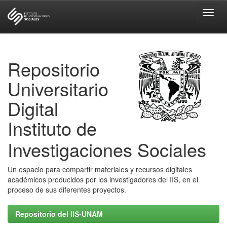
Skip
navigation
Repositorio
Universitario
Digital
Instituto de
Investigaciones Sociales
Un espacio para compartir materiales y recursos digitales
académicos producidos por los investigadores del IIS, en el
proceso de sus diferentes proyectos.
Repositorio del IIS-UNAM