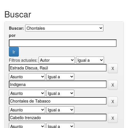
Buscar
Buscar:
por
Filtros actuales: