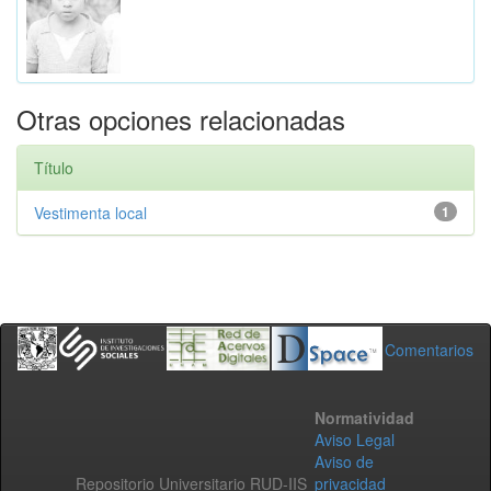
Otras opciones relacionadas
Título
Vestimenta local
1
Comentarios
Normatividad
Aviso Legal
Aviso de
Repositorio Universitario RUD-IIS
privacidad