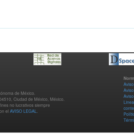
Norm
Aviso
Aviso
utónoma de México.
Aviso
 04510, Ciudad de México, México.
Linea
fines no lucrativos siempre
conte
con el
AVISO LEGAL
.
Polít
Térmi