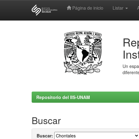
Página de inicio
Listar
Skip
navigation
Rep
Ins
Un espac
diferent
Repositorio del IIS-UNAM
Buscar
Buscar: