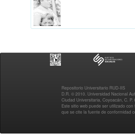
Repositorio Universitario RUD-IIS
D.R. © 2010. Universidad Nacional A
Ciudad Universitaria, Coyoacán, C. P.
Este sitio web puede ser utilizado con 
que se cite la fuente de conformidad 