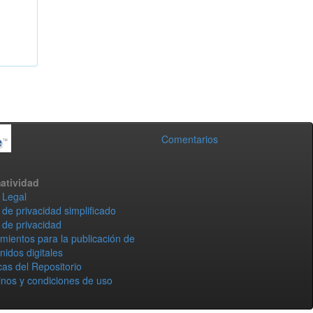
Comentarios
atividad
 Legal
 de privacidad simplificado
 de privacidad
mientos para la publicación de
nidos digitales
icas del Repositorio
nos y condiciones de uso