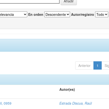
En orden
Autor/registro
Anterior
1
Si
Autor(es)
il, 0959
Estrada Discua, Raúl