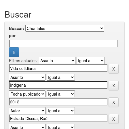
Buscar
Buscar:
por
Filtros actuales: