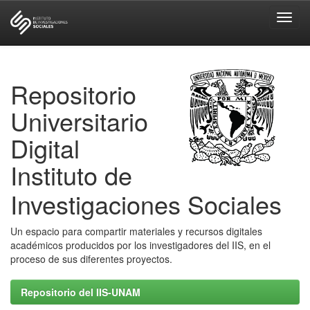
Skip
navigation
Repositorio
Universitario
Digital
Instituto de
Investigaciones Sociales
Un espacio para compartir materiales y recursos digitales
académicos producidos por los investigadores del IIS, en el
proceso de sus diferentes proyectos.
Repositorio del IIS-UNAM