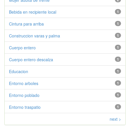
Mujer adulta de frente
Bebida en recipiente local
1
Cintura para arriba
1
Construccion varas y palma
1
Cuerpo entero
1
Cuerpo entero descalza
1
Educacion
1
Entorno arboles
1
Entorno poblado
1
Entorno traspatio
1
next >