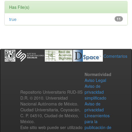
Has File(s)
true
11
Comentarios
Normatividad
Aviso Legal
Aviso de
Repositorio Universitario RUD-IIS
privacidad
D.R. © 2010. Universidad
simplificado
Nacional Autónoma de México.
Aviso de
Ciudad Universitaria, Coyoacán,
privacidad
C. P. 04510, Ciudad de México,
Lineamientos
México.
para la
Este sitio web puede ser utilizado
publicación de