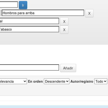
En orden
Autor/registro