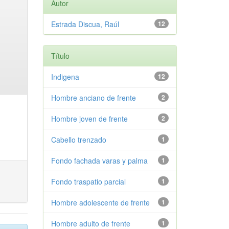
Autor
Estrada Discua, Raúl
12
Título
Indigena
12
Hombre anciano de frente
2
Hombre joven de frente
2
Cabello trenzado
1
Fondo fachada varas y palma
1
Fondo traspatio parcial
1
Hombre adolescente de frente
1
Hombre adulto de frente
1