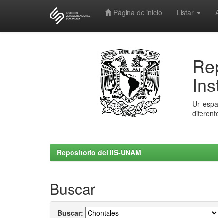
Página de inicio
Listar
Skip
navigation
Rep
Ins
Un espac
diferent
Repositorio del IIS-UNAM
Buscar
Buscar: