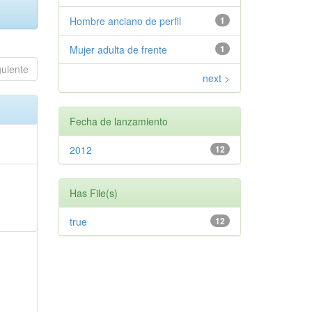
Hombre anciano de perfil
1
Mujer adulta de frente
1
guiente
next >
Fecha de lanzamiento
2012
12
Has File(s)
true
12