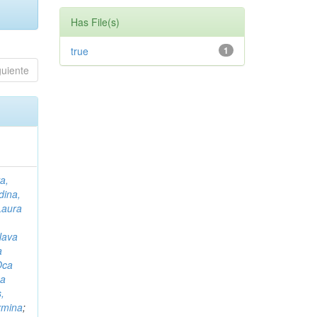
Has File(s)
true
1
guiente
a,
ina,
Laura
Nava
a
Oca
a
,
rmina
;