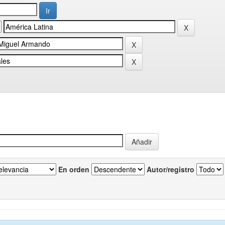
En orden
Autor/registro