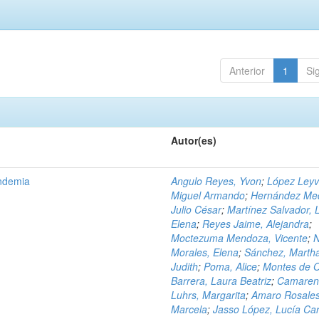
Anterior
1
Si
Autor(es)
andemia
Angulo Reyes, Yvon
;
López Leyv
Miguel Armando
;
Hernández Med
Julio César
;
Martínez Salvador, 
Elena
;
Reyes Jaime, Alejandra
;
Moctezuma Mendoza, Vicente
;
Morales, Elena
;
Sánchez, Marth
Judith
;
Poma, Alice
;
Montes de 
Barrera, Laura Beatriz
;
Camaren
Luhrs, Margarita
;
Amaro Rosales
Marcela
;
Jasso López, Lucía Ca