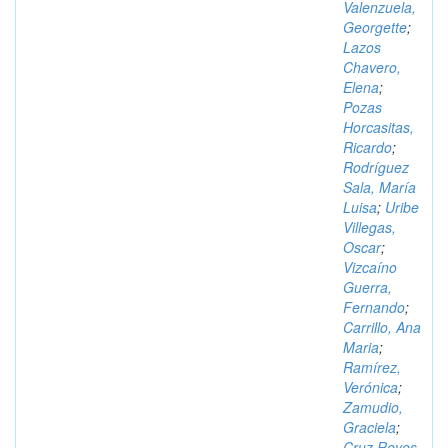
Valenzuela,
Georgette
;
Lazos
Chavero,
Elena
;
Pozas
Horcasitas,
Ricardo
;
Rodríguez
Sala, María
Luisa
;
Uribe
Villegas,
Oscar
;
Vizcaíno
Guerra,
Fernando
;
Carrillo, Ana
Maria
;
Ramírez,
Verónica
;
Zamudio,
Graciela
;
Cruz Reyes,