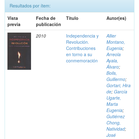
Resultados por ítem:
Vista
Fecha de
Título
Autor(es)
previa
publicación
2010
Independencia y
Allier
Revolución.
Montano,
Contribuciones
Eugenia
;
en torno a su
Arreola
conmemoración
Ayala,
Álvaro
;
Boils,
Guillermo
;
Gortari, Hira
de
;
García
Ugarte,
Marta
Eugenia
;
Gutiérrez
Chong,
Natividad
;
José