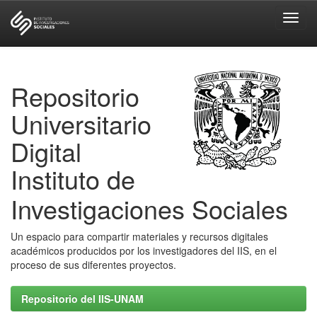
Skip
navigation
Repositorio
Universitario
Digital
Instituto de
Investigaciones Sociales
Un espacio para compartir materiales y recursos digitales
académicos producidos por los investigadores del IIS, en el
proceso de sus diferentes proyectos.
Repositorio del IIS-UNAM