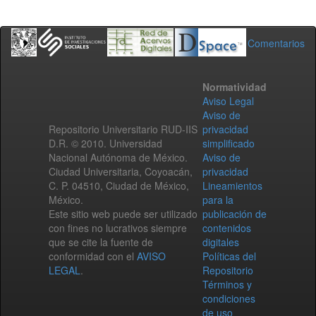
Comentarios
Normatividad
Aviso Legal
Aviso de
Repositorio Universitario RUD-IIS
privacidad
D.R. © 2010. Universidad
simplificado
Nacional Autónoma de México.
Aviso de
Ciudad Universitaria, Coyoacán,
privacidad
C. P. 04510, Ciudad de México,
Lineamientos
México.
para la
Este sitio web puede ser utilizado
publicación de
con fines no lucrativos siempre
contenidos
que se cite la fuente de
digitales
conformidad con el
AVISO
Políticas del
LEGAL
.
Repositorio
Términos y
condiciones
de uso