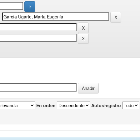
En orden
Autor/registro