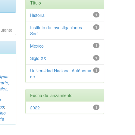
Título
Historia
1
Instituto de Investigaciones
1
guiente
Soci...
Mexico
1
Siglo XX
1
Universidad Nacional Autónoma
1
Ayala,
de ...
arte,
lez,
Fecha de lanzamiento
l
os
;
2022
1
ino
cia