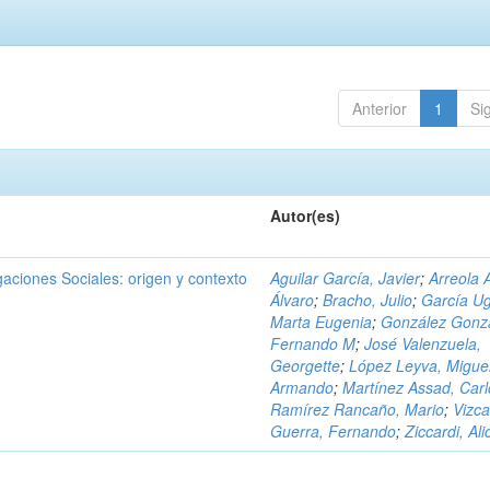
Anterior
1
Si
Autor(es)
igaciones Sociales: origen y contexto
Aguilar García, Javier
;
Arreola 
Álvaro
;
Bracho, Julio
;
García Ug
Marta Eugenia
;
González Gonzá
Fernando M
;
José Valenzuela,
Georgette
;
López Leyva, Migue
Armando
;
Martínez Assad, Carl
Ramírez Rancaño, Mario
;
Vizca
Guerra, Fernando
;
Ziccardi, Ali