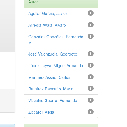
Autor
Aguilar García, Javier
1
Arreola Ayala, Álvaro
1
González González, Fernando
1
M
José Valenzuela, Georgette
1
López Leyva, Miguel Armando
1
Martínez Assad, Carlos
1
Ramírez Rancaño, Mario
1
Vizcaino Guerra, Fernando
1
Ziccardi, Alicia
1