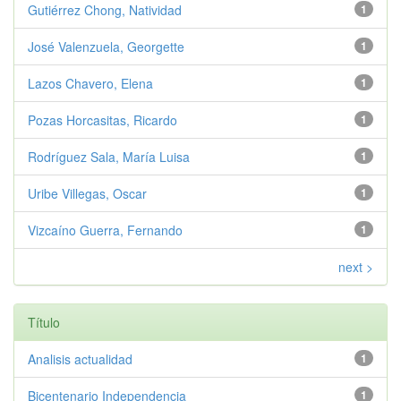
Gutiérrez Chong, Natividad
1
José Valenzuela, Georgette
1
Lazos Chavero, Elena
1
Pozas Horcasitas, Ricardo
1
Rodríguez Sala, María Luisa
1
Uribe Villegas, Oscar
1
Vizcaíno Guerra, Fernando
1
next >
Título
Analisis actualidad
1
Bicentenario Independencia
1