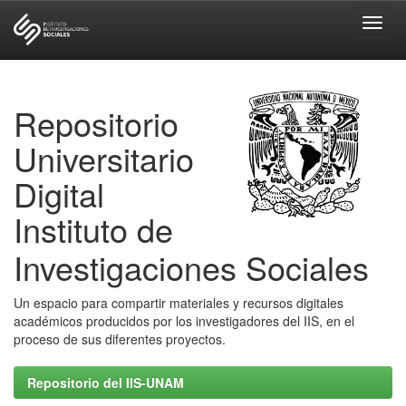
Skip
navigation
Repositorio
Universitario
Digital
Instituto de
Investigaciones Sociales
Un espacio para compartir materiales y recursos digitales
académicos producidos por los investigadores del IIS, en el
proceso de sus diferentes proyectos.
Repositorio del IIS-UNAM