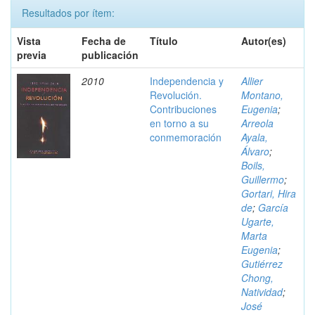
Resultados por ítem:
Vista
Fecha de
Título
Autor(es)
previa
publicación
2010
Independencia y
Allier
Revolución.
Montano,
Contribuciones
Eugenia
;
en torno a su
Arreola
conmemoración
Ayala,
Álvaro
;
Boils,
Guillermo
;
Gortari, Hira
de
;
García
Ugarte,
Marta
Eugenia
;
Gutiérrez
Chong,
Natividad
;
José