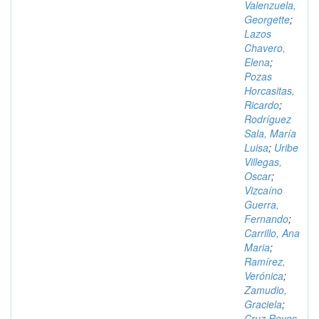
Valenzuela,
Georgette
;
Lazos
Chavero,
Elena
;
Pozas
Horcasitas,
Ricardo
;
Rodríguez
Sala, María
Luisa
;
Uribe
Villegas,
Oscar
;
Vizcaíno
Guerra,
Fernando
;
Carrillo, Ana
Maria
;
Ramírez,
Verónica
;
Zamudio,
Graciela
;
Cruz Reyes,