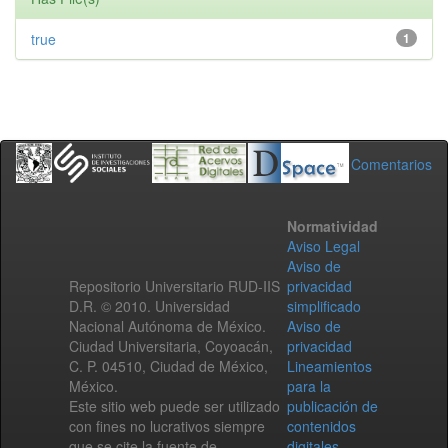
true
1
Comentarios
Normatividad
Aviso Legal
Aviso de
Repositorio Universitario RUD-IIS
privacidad
D.R. © 2010. Universidad
simplificado
Nacional Autónoma de México.
Aviso de
Ciudad Universitaria, Coyoacán,
privacidad
C. P. 04510, Ciudad de México,
Lineamientos
México.
para la
Este sitio web puede ser utilizado
publicación de
con fines no lucrativos siempre
contenidos
que se cite la fuente de
digitales