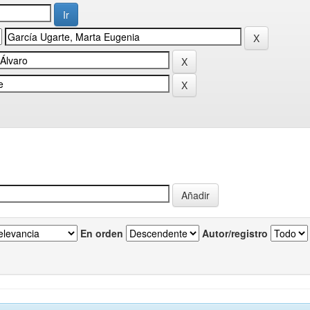
En orden
Autor/registro