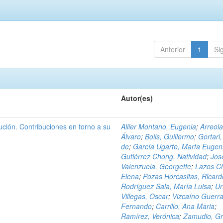
Anterior
1
Si
Autor(es)
ción. Contribuciones en torno a su
Allier Montano, Eugenia
;
Arreola
Álvaro
;
Boils, Guillermo
;
Gortari,
de
;
García Ugarte, Marta Eugen
Gutiérrez Chong, Natividad
;
Jos
Valenzuela, Georgette
;
Lazos C
Elena
;
Pozas Horcasitas, Ricard
Rodríguez Sala, María Luisa
;
Ur
Villegas, Oscar
;
Vizcaíno Guerra
Fernando
;
Carrillo, Ana Maria
;
Ramírez, Verónica
;
Zamudio, Gr