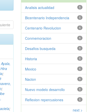
Analisis actualidad
1
Bicentenario Independencia
1
guiente
Centenario Revolucion
1
Conmemoracion
1
Desafios busqueda
1
Historia
1
 Ayala,
 Hira
Mexico
1
ia
;
é
Nacion
1
havero,
o
;
Nuevo modelo desarrollo
1
ibe
,
Reflexion repercusiones
1
aciela
;
next >