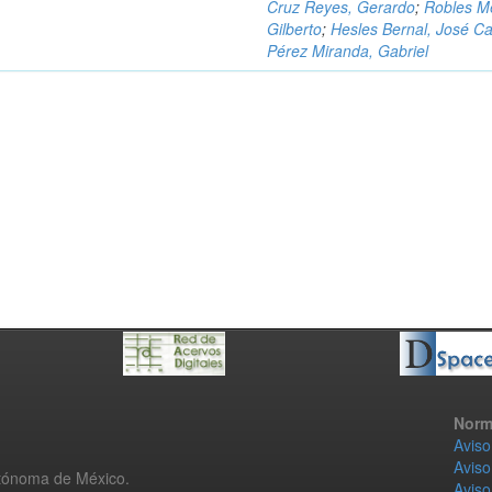
Cruz Reyes, Gerardo
;
Robles M
Gilberto
;
Hesles Bernal, José Ca
Pérez Miranda, Gabriel
Norm
Aviso
Aviso
utónoma de México.
Aviso