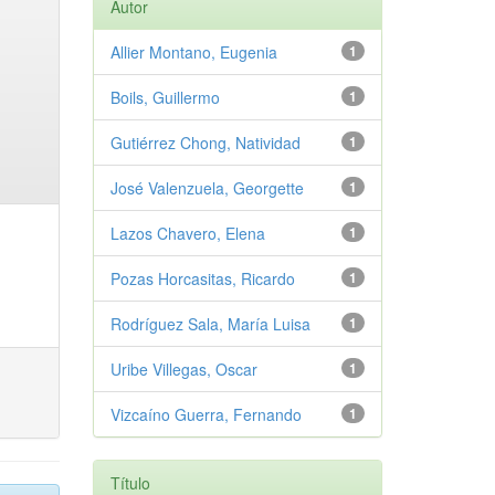
Autor
Allier Montano, Eugenia
1
Boils, Guillermo
1
Gutiérrez Chong, Natividad
1
José Valenzuela, Georgette
1
Lazos Chavero, Elena
1
Pozas Horcasitas, Ricardo
1
Rodríguez Sala, María Luisa
1
Uribe Villegas, Oscar
1
Vizcaíno Guerra, Fernando
1
Título