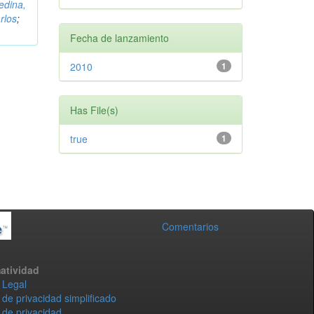
edina,
rlos
;
Fecha de lanzamiento
2010
1
Has File(s)
true
1
Comentarios
atividad
 Legal
 de privacidad simplificado
 de privacidad