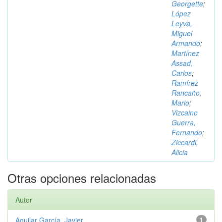
Georgette
;
López
Leyva,
Miguel
Armando
;
Martínez
Assad,
Carlos
;
Ramírez
Rancaño,
Mario
;
Vizcaino
Guerra,
Fernando
;
Ziccardi,
Alicia
Otras opciones relacionadas
Autor
Aguilar García, Javier
1