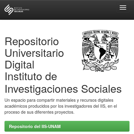
Skip
navigation
Repositorio
Universitario
Digital
Instituto de
Investigaciones Sociales
Un espacio para compartir materiales y recursos digitales
académicos producidos por los investigadores del IIS, en el
proceso de sus diferentes proyectos.
Repositorio del IIS-UNAM