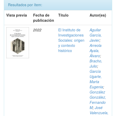
Resultados por ítem:
Vista previa
Fecha de
Título
Autor(es)
publicación
2022
El Instituto de
Aguilar
Investigaciones
García,
Sociales: origen
Javier
;
y contexto
Arreola
histórico
Ayala,
Álvaro
;
Bracho,
Julio
;
García
Ugarte,
Marta
Eugenia
;
González
González,
Fernando
M
;
José
Valenzuela,