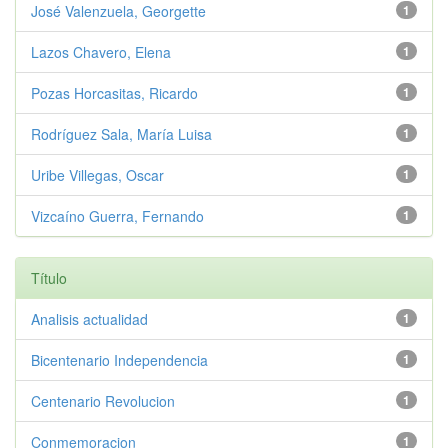
José Valenzuela, Georgette
1
Lazos Chavero, Elena
1
Pozas Horcasitas, Ricardo
1
Rodríguez Sala, María Luisa
1
Uribe Villegas, Oscar
1
Vizcaíno Guerra, Fernando
1
Título
Analisis actualidad
1
Bicentenario Independencia
1
Centenario Revolucion
1
Conmemoracion
1