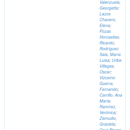
Valenzuela,
Georgette
;
Lazos
Chavero,
Elena
;
Pozas
Horcasitas,
Ricardo
;
Rodríguez
Sala, María
Luisa
;
Uribe
Villegas,
Oscar
;
Vizcaíno
Guerra,
Fernando
;
Carrillo, Ana
Maria
;
Ramírez,
Verónica
;
Zamudio,
Graciela
;
Cruz Reyes,