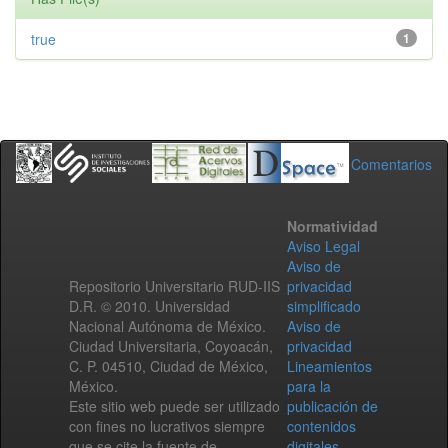
true
1
Comentarios
Normatividad
Aviso Legal
Aviso de
Repositorio Universitario RUD-IIS
privacidad
D.R. © 2010. Universidad
simplificado
Nacional Autónoma de México.
Aviso de
Ciudad Universitaria, Coyoacán,
privacidad
C. P. 04510, Ciudad de México,
Lineamientos
México.
para la
Este sitio web puede ser utilizado
publicación de
con fines no lucrativos siempre
contenidos
que se cite la fuente de
digitales