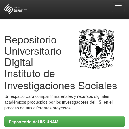
Skip
navigation
Repositorio
Universitario
Digital
Instituto de
Investigaciones Sociales
Un espacio para compartir materiales y recursos digitales
académicos producidos por los investigadores del IIS, en el
proceso de sus diferentes proyectos.
Repositorio del IIS-UNAM