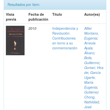
Resultados por ítem:
Vista
Fecha de
Título
Autor(es)
previa
publicación
2010
Independencia y
Allier
Revolución.
Montano,
Contribuciones
Eugenia
;
en torno a su
Arreola
conmemoración
Ayala,
Álvaro
;
Boils,
Guillermo
;
Gortari, Hira
de
;
García
Ugarte,
Marta
Eugenia
;
Gutiérrez
Chong,
Natividad
;
José