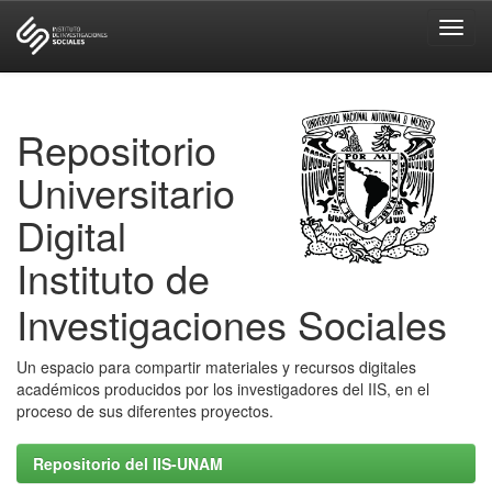
Skip
navigation
Repositorio
Universitario
Digital
Instituto de
Investigaciones Sociales
Un espacio para compartir materiales y recursos digitales
académicos producidos por los investigadores del IIS, en el
proceso de sus diferentes proyectos.
Repositorio del IIS-UNAM