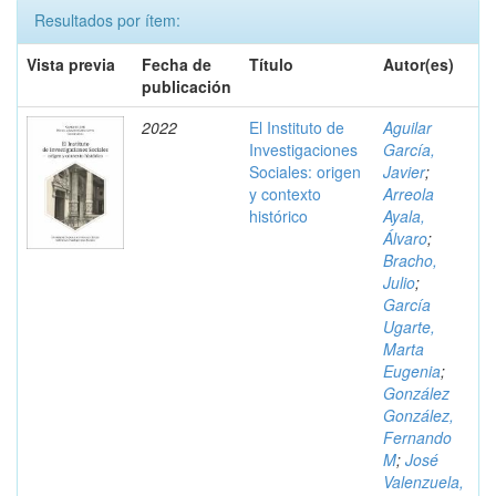
Resultados por ítem:
Vista previa
Fecha de
Título
Autor(es)
publicación
2022
El Instituto de
Aguilar
Investigaciones
García,
Sociales: origen
Javier
;
y contexto
Arreola
histórico
Ayala,
Álvaro
;
Bracho,
Julio
;
García
Ugarte,
Marta
Eugenia
;
González
González,
Fernando
M
;
José
Valenzuela,