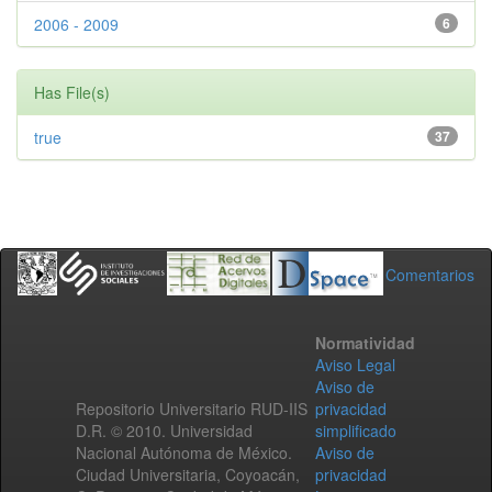
2006 - 2009
6
Has File(s)
true
37
Comentarios
Normatividad
Aviso Legal
Aviso de
Repositorio Universitario RUD-IIS
privacidad
D.R. © 2010. Universidad
simplificado
Nacional Autónoma de México.
Aviso de
Ciudad Universitaria, Coyoacán,
privacidad