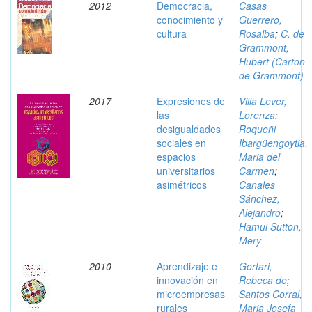
2012
Democracia,
Casas
conocimiento y
Guerrero,
cultura
Rosalba
;
C. de
Grammont,
Hubert (Carton
de Grammont)
2017
Expresiones de
Villa Lever,
las
Lorenza
;
desigualdades
Roqueñi
sociales en
Ibargüengoytia,
espacios
Maria del
universitarios
Carmen
;
asimétricos
Canales
Sánchez,
Alejandro
;
Hamui Sutton,
Mery
2010
Aprendizaje e
Gortari,
innovación en
Rebeca de
;
microempresas
Santos Corral,
rurales
Maria Josefa