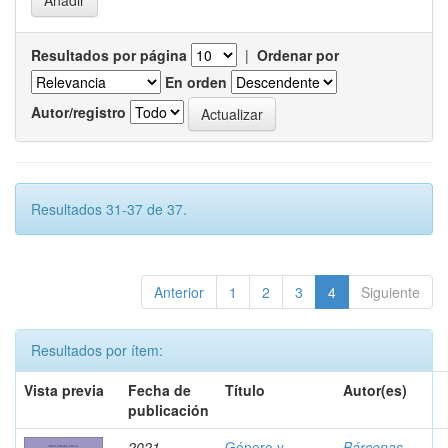
Resultados por página
|
Ordenar por
En orden
Autor/registro
Resultados 31-37 de 37.
Anterior
1
2
3
4
Siguiente
Resultados por ítem:
Vista previa
Fecha de
Título
Autor(es)
publicación
2021
Género y
Bárcenas