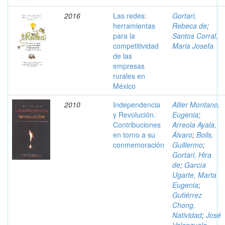
2016
Las redes:
Gortari,
herramientas
Rebeca de
;
para la
Santos Corral,
competitividad
Maria Josefa
de las
empresas
rurales en
México
2010
Independencia
Allier Montano,
y Revolución.
Eugenia
;
Contribuciones
Arreola Ayala,
en torno a su
Álvaro
;
Boils,
conmemoración
Guillermo
;
Gortari, Hira
de
;
García
Ugarte, Marta
Eugenia
;
Gutiérrez
Chong,
Natividad
;
José