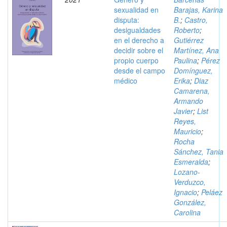
sexualidad en
Barajas, Karina
disputa:
B.
;
Castro,
desigualdades
Roberto
;
en el derecho a
Gutiérrez
decidir sobre el
Martínez, Ana
propio cuerpo
Paulina
;
Pérez
desde el campo
Domínguez,
médico
Erika
;
Diaz
Camarena,
Armando
Javier
;
List
Reyes,
Mauricio
;
Rocha
Sánchez, Tania
Esmeralda
;
Lozano-
Verduzco,
Ignacio
;
Peláez
González,
Carolina