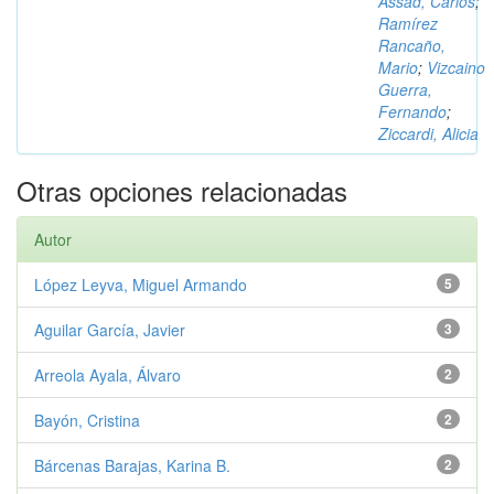
Assad, Carlos
;
Ramírez
Rancaño,
Mario
;
Vizcaino
Guerra,
Fernando
;
Ziccardi, Alicia
Otras opciones relacionadas
Autor
López Leyva, Miguel Armando
5
Aguilar García, Javier
3
Arreola Ayala, Álvaro
2
Bayón, Cristina
2
Bárcenas Barajas, Karina B.
2