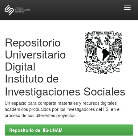
Skip
navigation
Repositorio
Universitario
Digital
Instituto de
Investigaciones Sociales
Un espacio para compartir materiales y recursos digitales
académicos producidos por los investigadores del IIS, en el
proceso de sus diferentes proyectos.
Repositorio del IIS-UNAM