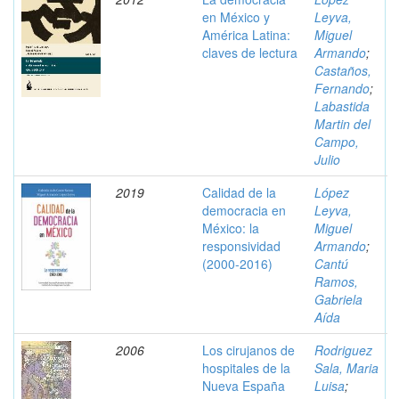
en México y
Leyva,
América Latina:
Miguel
claves de lectura
Armando
;
Castaños,
Fernando
;
Labastida
Martin del
Campo,
Julio
2019
Calidad de la
López
democracia en
Leyva,
México: la
Miguel
responsividad
Armando
;
(2000-2016)
Cantú
Ramos,
Gabriela
Aída
2006
Los cirujanos de
Rodriguez
hospitales de la
Sala, Maria
Nueva España
Luisa
;