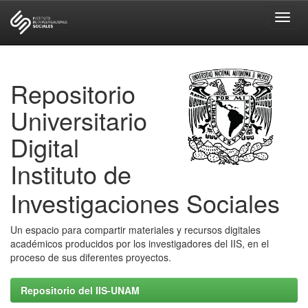
Skip
navigation
Repositorio
Universitario
Digital
Instituto de
Investigaciones Sociales
Un espacio para compartir materiales y recursos digitales
académicos producidos por los investigadores del IIS, en el
proceso de sus diferentes proyectos.
Repositorio del IIS-UNAM