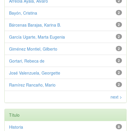
Arreola Ayala, Álvaro
2
Bayón, Cristina
2
Bárcenas Barajas, Karina B.
2
García Ugarte, Marta Eugenia
2
Giménez Montiel, Gilberto
2
Gortari, Rebeca de
2
José Valenzuela, Georgette
2
Ramírez Rancaño, Mario
2
next >
Título
Historia
8