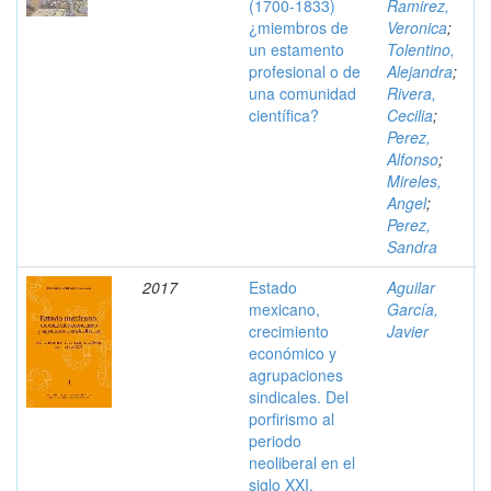
(1700-1833)
Ramirez,
¿miembros de
Veronica
;
un estamento
Tolentino,
profesional o de
Alejandra
;
una comunidad
Rivera,
científica?
Cecilia
;
Perez,
Alfonso
;
Mireles,
Angel
;
Perez,
Sandra
2017
Estado
Aguilar
mexicano,
García,
crecimiento
Javier
económico y
agrupaciones
sindicales. Del
porfirismo al
periodo
neoliberal en el
siglo XXI.