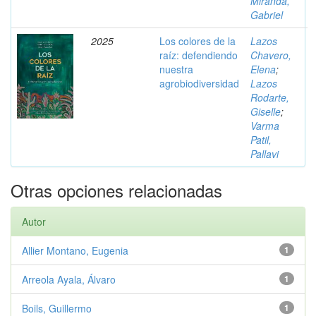
Miranda,
Gabriel
2025
Los colores de la
Lazos
raíz: defendiendo
Chavero,
nuestra
Elena
;
agrobiodiversidad
Lazos
Rodarte,
Giselle
;
Varma
Patil,
Pallavi
Otras opciones relacionadas
Autor
Allier Montano, Eugenia
1
Arreola Ayala, Álvaro
1
Boils, Guillermo
1