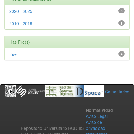
2020 - 2025
3
2010 - 2019
1
Has File(s)
true
4
Comentarios
Normatividad
Aviso Legal
Aviso de
Repositorio Universitario RUD-IIS
privacidad