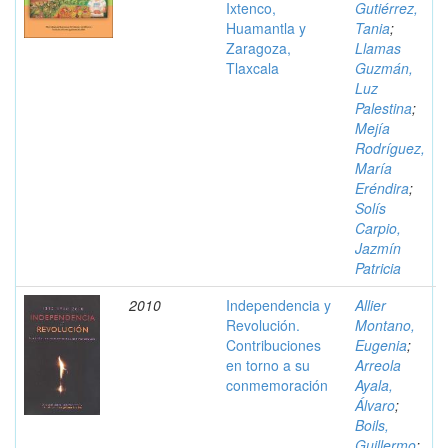
Ixtenco,
Gutiérrez,
Huamantla y
Tania
;
Zaragoza,
Llamas
Tlaxcala
Guzmán,
Luz
Palestina
;
Mejía
Rodríguez,
María
Eréndira
;
Solís
Carpio,
Jazmín
Patricia
2010
Independencia y
Allier
Revolución.
Montano,
Contribuciones
Eugenia
;
en torno a su
Arreola
conmemoración
Ayala,
Álvaro
;
Boils,
Guillermo
;