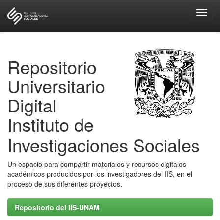
Skip
navigation
Repositorio
Universitario
Digital
Instituto de
Investigaciones Sociales
Un espacio para compartir materiales y recursos digitales
académicos producidos por los investigadores del IIS, en el
proceso de sus diferentes proyectos.
Repositorio del IIS-UNAM