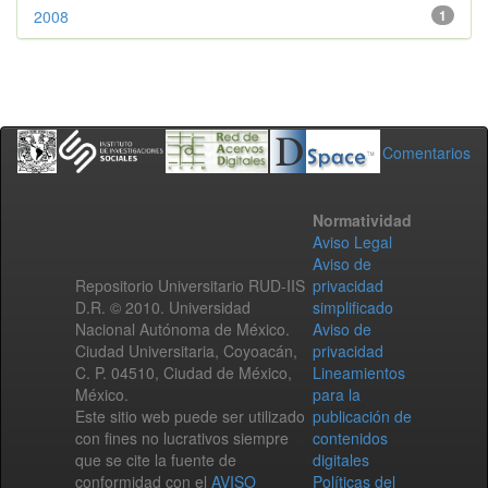
2008
1
Comentarios
Normatividad
Aviso Legal
Aviso de
Repositorio Universitario RUD-IIS
privacidad
D.R. © 2010. Universidad
simplificado
Nacional Autónoma de México.
Aviso de
Ciudad Universitaria, Coyoacán,
privacidad
C. P. 04510, Ciudad de México,
Lineamientos
México.
para la
Este sitio web puede ser utilizado
publicación de
con fines no lucrativos siempre
contenidos
que se cite la fuente de
digitales
conformidad con el
AVISO
Políticas del