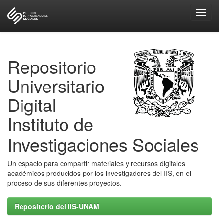
Skip
navigation
Repositorio
Universitario
Digital
Instituto de
Investigaciones Sociales
Un espacio para compartir materiales y recursos digitales
académicos producidos por los investigadores del IIS, en el
proceso de sus diferentes proyectos.
Repositorio del IIS-UNAM