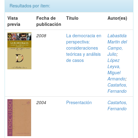
Resultados por ítem:
Vista
Fecha de
Título
Autor(es)
previa
publicación
2008
La democracia en
Labastida
perspectiva:
Martin del
consideraciones
Campo,
teóricas y análisis
Julio
;
de casos
López
Leyva,
Miguel
Armando
;
Castaños,
Fernando
2004
Presentación
Castaños,
Fernando