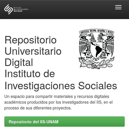
Skip
navigation
Repositorio
Universitario
Digital
Instituto de
Investigaciones Sociales
Un espacio para compartir materiales y recursos digitales
académicos producidos por los investigadores del IIS, en el
proceso de sus diferentes proyectos.
Repositorio del IIS-UNAM