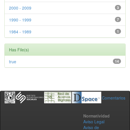
2000 - 2009
3
1990 - 1999
7
1984 - 1989
1
Has File(s)
true
14
Comentarios
Normatividad
Aviso Legal
Aviso de