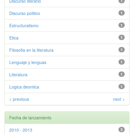
Discurso literario
1
Discurso politico
1
Estructuralismo
1
Etica
1
Filosofia en la literatura
1
Lenguaje y lenguas
1
Literatura
1
Logica deontica
1
< previous
next >
Fecha de lanzamiento
2010 - 2013
3