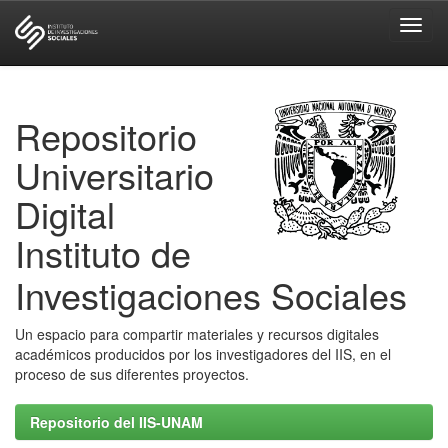
Skip
navigation
Repositorio
Universitario
Digital
Instituto de
Investigaciones Sociales
Un espacio para compartir materiales y recursos digitales
académicos producidos por los investigadores del IIS, en el
proceso de sus diferentes proyectos.
Repositorio del IIS-UNAM