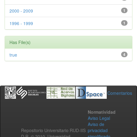
2000 - 2009
1
1996 - 1999
1
Has File(s)
true
4
Comentarios
Normatividad
Aviso Legal
Aviso de
Repositorio Universitario RUD-IIS
privacidad
D.R. © 2010. Universidad
simplificado