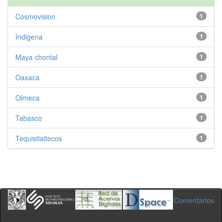
Cosmovision
1
Indigena
1
Maya chontal
1
Oaxaca
1
Olmeca
1
Tabasco
1
Tequistlaltecos
1
Comentarios