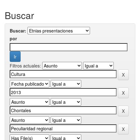
Buscar
Buscar:
por
Filtros actuales: