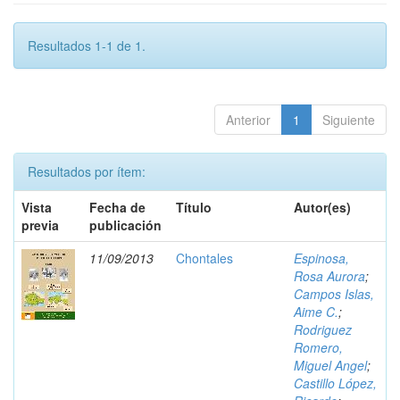
Resultados 1-1 de 1.
Anterior
1
Siguiente
Resultados por ítem:
Vista
Fecha de
Título
Autor(es)
previa
publicación
11/09/2013
Chontales
Espinosa,
Rosa Aurora
;
Campos Islas,
Aime C.
;
Rodriguez
Romero,
Miguel Angel
;
Castillo López,