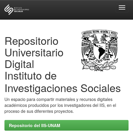
Skip
navigation
Repositorio
Universitario
Digital
Instituto de
Investigaciones Sociales
Un espacio para compartir materiales y recursos digitales
académicos producidos por los investigadores del IIS, en el
proceso de sus diferentes proyectos.
Repositorio del IIS-UNAM