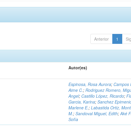
Anterior
1
Si
Autor(es)
Espinosa, Rosa Aurora
;
Campos I
Aime C.
;
Rodriguez Romero, Mig
Angel
;
Castillo López, Ricardo
;
Fl
Garcia, Karina
;
Sanchez Epimeni
Marlene E.
;
Labastida Ortiz, Mont
M.
;
Sandoval Miguel, Edith
;
Aké F
Sofía