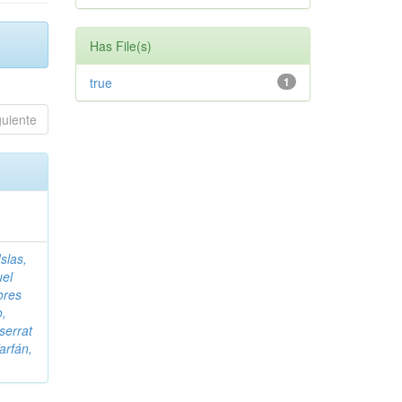
Has File(s)
true
1
guiente
slas,
uel
ores
o,
serrat
arfán,