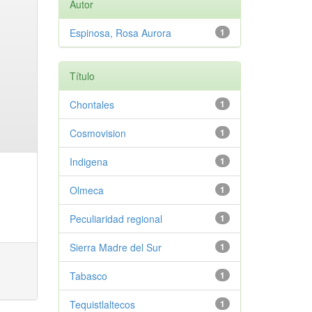
Autor
Espinosa, Rosa Aurora
1
Título
Chontales
1
Cosmovision
1
Indigena
1
Olmeca
1
Peculiaridad regional
1
Sierra Madre del Sur
1
Tabasco
1
Tequistlaltecos
1