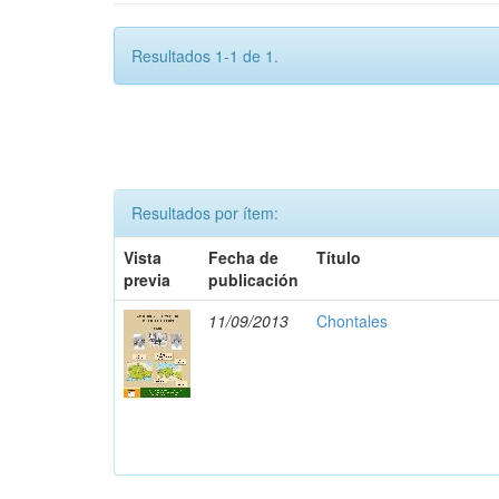
Resultados 1-1 de 1.
Resultados por ítem:
Vista
Fecha de
Título
previa
publicación
11/09/2013
Chontales