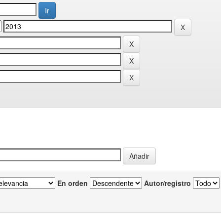
En orden
Autor/registro