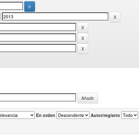
En orden
Autor/registro