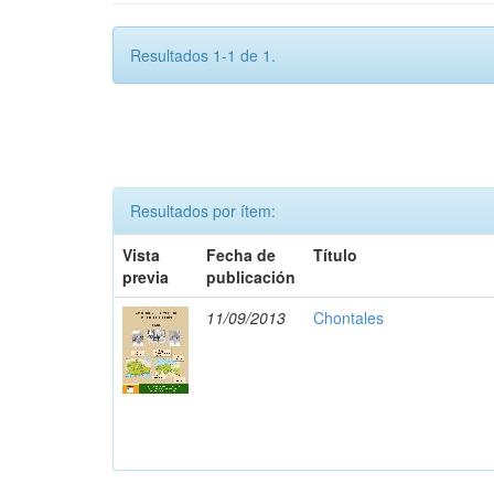
Resultados 1-1 de 1.
Resultados por ítem:
Vista
Fecha de
Título
previa
publicación
11/09/2013
Chontales