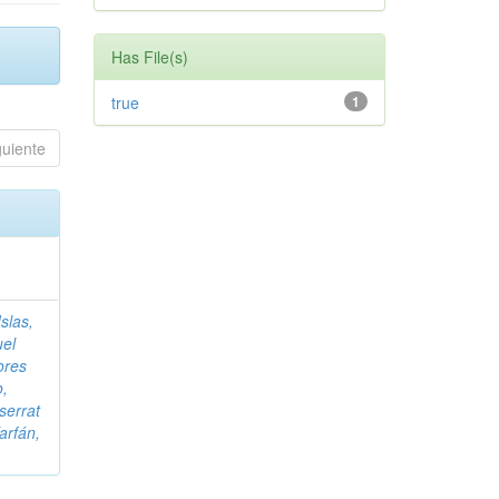
Has File(s)
true
1
guiente
slas,
uel
ores
o,
serrat
arfán,