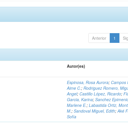
Anterior
1
Si
Autor(es)
Espinosa, Rosa Aurora
;
Campos I
Aime C.
;
Rodriguez Romero, Mig
Angel
;
Castillo López, Ricardo
;
Fl
Garcia, Karina
;
Sanchez Epimeni
Marlene E.
;
Labastida Ortiz, Mont
M.
;
Sandoval Miguel, Edith
;
Aké F
Sofía