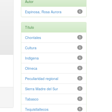
Autor
Espinosa, Rosa Aurora
1
Título
Chontales
1
Cultura
1
Indigena
1
Olmeca
1
Peculiaridad regional
1
Sierra Madre del Sur
1
Tabasco
1
Tequistlaltecos
1