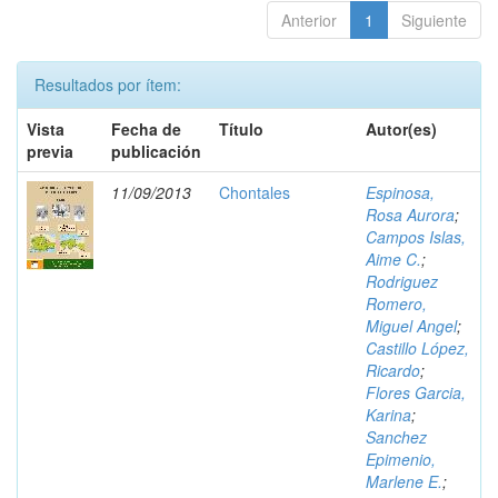
Anterior
1
Siguiente
Resultados por ítem:
Vista
Fecha de
Título
Autor(es)
previa
publicación
11/09/2013
Chontales
Espinosa,
Rosa Aurora
;
Campos Islas,
Aime C.
;
Rodriguez
Romero,
Miguel Angel
;
Castillo López,
Ricardo
;
Flores Garcia,
Karina
;
Sanchez
Epimenio,
Marlene E.
;