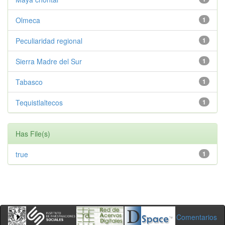
Olmeca
1
Peculiaridad regional
1
Sierra Madre del Sur
1
Tabasco
1
Tequistlaltecos
1
Has File(s)
true
1
Comentarios