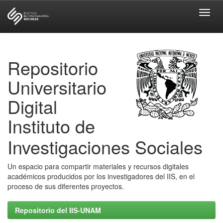
Skip
navigation
Repositorio
Universitario
Digital
Instituto de
Investigaciones Sociales
Un espacio para compartir materiales y recursos digitales
académicos producidos por los investigadores del IIS, en el
proceso de sus diferentes proyectos.
Repositorio del IIS-UNAM