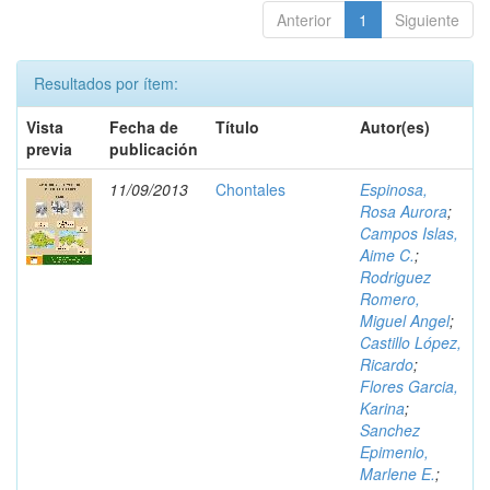
Anterior
1
Siguiente
Resultados por ítem:
Vista
Fecha de
Título
Autor(es)
previa
publicación
11/09/2013
Chontales
Espinosa,
Rosa Aurora
;
Campos Islas,
Aime C.
;
Rodriguez
Romero,
Miguel Angel
;
Castillo López,
Ricardo
;
Flores Garcia,
Karina
;
Sanchez
Epimenio,
Marlene E.
;