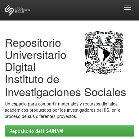
Skip
navigation
Repositorio
Universitario
Digital
Instituto de
Investigaciones Sociales
Un espacio para compartir materiales y recursos digitales
académicos producidos por los investigadores del IIS, en el
proceso de sus diferentes proyectos.
Repositorio del IIS-UNAM