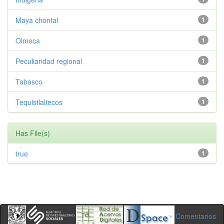
Maya chontal
1
Olmeca
1
Peculiaridad regional
1
Tabasco
1
Tequistlaltecos
1
Has File(s)
true
1
Comentarios